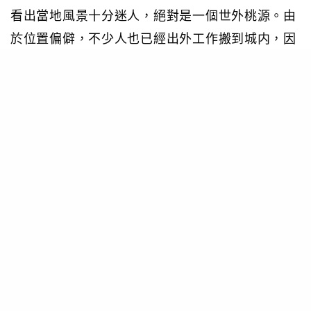
看出當地風景十分迷人，絕對是一個世外桃源。由
於位置偏僻，不少人也已經出外工作搬到城内，因
此現在鎮上只有240個居民。當地政府為了刺激人
口而推出了移民計劃。申請的條件如下：
年齡需為45歲或以下。
外國人必須持有瑞士永久居民簽證（Permit
C），持工作居留簽證連續10年便可申請Permit
C。
於當地購買或興建價值至少為20萬瑞士法郎（約
158萬港元）的自用住宅，然後定居至少10年。