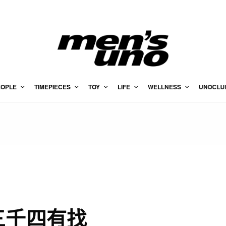
EOPLE
TIMEPIECES
TOY
LIFE
WELLNESS
UNOCLU
 三千四有找