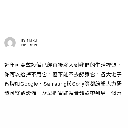
BY
TIM KU
2015-12-22
近年可穿戴設備已經直接滲入到我們的生活裡頭，
你可以選擇不用它，但不能不去認識它，各大電子
廠牌如Google、Samsung與Sony等都紛紛大力研
發可穿戴設備，及早把智能視覺體驗帶到另一個水
平。最近有科技公司Avegant展示了一台頭戴式3D
顯示器原型機—glyph，驟眼看來它的外形和耳罩
式耳機差不多，把它戴在頭頂上時，就是一款輕巧