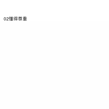
02懂得尊重
成熟的男士往往都懂得尊重自己的另一半，不會在
街上大吵大鬧，就算是情人的行為不當，他都會在
之後適當的時機與情人進行溝通，保持友善的態度
及尊重對方。