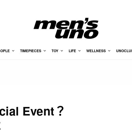
EOPLE
TIMEPIECES
TOY
LIFE
WELLNESS
UNOCLU
ial Event？
要