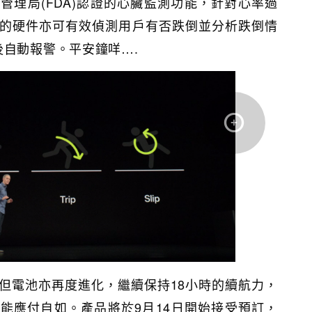
管理局(FDA)認證的心臟監測功能，針對心率過
的硬件亦可有效偵測用戶有否跌倒並分析跌倒情
後自動報警。平安鐘咩….
但電池亦再度進化，繼續保持18小時的續航力，
能應付自如。產品將於9月14日開始接受預訂，