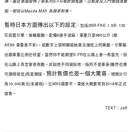
擇
。
最近車廠發佈了新系列S-FR車款預覧圖
，
以輕身及入門價錢為賣
點
，
相信以Mazda MX5 為競爭對象
。
暫時日本方面傳出以下的設定
，
包括2NR-FKE 1.5升 130
匹前置引擎
，
後輪驅動
，
配備6速手波箱
，
車重只是980公斤 (跟
AE86 車重差不多)
。
從數字上很明顯能給車主操控上的樂趣
，
引擎輸
出跟車重比例也恰當
，
當然你不能期望S-FR在公路上會一馬當先
，
但
在山路上肯定會很有趣
。此貼地不同彼貼地，指的不是車身(雖然也應
預計售價也是一個大驚喜
可調得很低)而是價錢，
，
現預計只
為10,000美元(未連稅)
，
比MX5還要平
。
車迷大概要等到2018年正式
發售
。
TEXT / Jeff