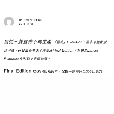
BY
EWEN CHEUK
2015-11-06
自從三菱宣佈不再生產
「
露筍
」Evolution
，
很多車迷都感
到可惜
，
近日三菱發表了限量版Final Edition
，
算是為Lancer
Evolution系列劃上完滿句號
。
Final Edition
以GSR版為藍本
，
配備一副提升至303匹馬力
2.0L 渦輪增壓引擎
，
棍波箱和S-AWC當然包括在內
。
另外亦配備
Lancer
Brembo剎車碟
，
Eibach彈弓和Blistein避震及Enkei輪圈
。
Evolution Final Edition只限量生產1,600台
，
售價
38,000美金，在11月發行
。