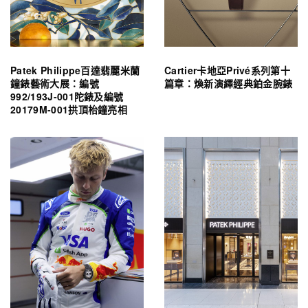
Patek Philippe百達翡麗米蘭
Cartier卡地亞Privé系列第十
鐘錶藝術大展：編號
篇章：煥新演繹經典鉑金腕錶
992/193J-001陀錶及編號
20179M-001拱頂枱鐘亮相