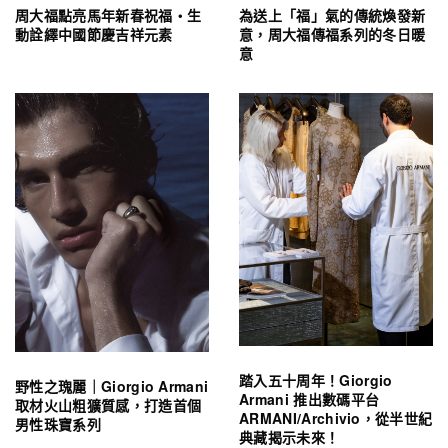
周大福點亮馬年新春祝福・生
為送上「福」氣的傳統煥發新
動詮繹中國節慶吉祥元素
意，周大福傳福系列的冬日暖
意
踏入五十周年！Giorgio
野性之瑰麗｜Giorgio Armani
Armani 推出數碼平台
取材火山粗獷質感，打造首個
ARMANI/Archivio，從半世紀
男性珠寶系列
典藏揭示未來！