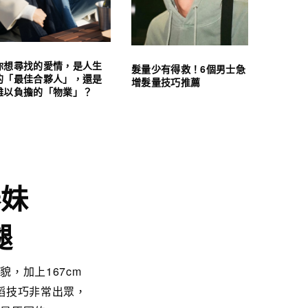
你想尋找的愛情，是人生
髮量少有得救！6個男士急
的「最佳合夥人」，還是
增髮量技巧推薦
難以負擔的「物業」？
泰妹
腿
貌，加上167cm
蹈技巧非常出眾，