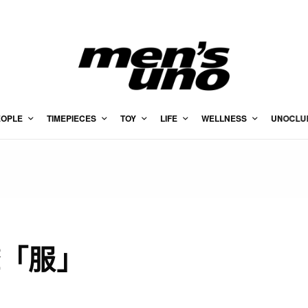
EOPLE
TIMEPIECES
TOY
LIFE
WELLNESS
UNOCLU
講聲「服」