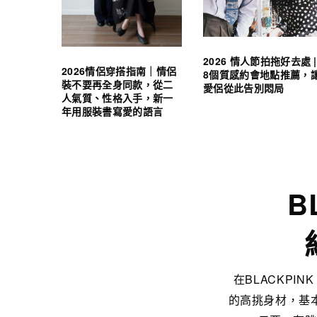
2026 情人節拍拖好去處 |
2026情侶穿搭指南｜情侶
8個質感約會地點推薦，
裝不要再全身同款，從二
愛侶從此告別悶局
人氣質、性格入手，新一
年用服裝書寫愛的語言
B
在BLACKPI
的高挑身材，基