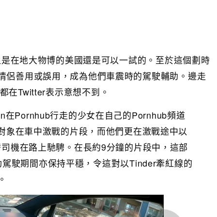
，但是在地大物博的美國還是可以一試的。至於這個劃時
情侶善用或誤用，成為他們車震時的駕駛輔助。邊走
k都在Twitter表示意想不到。
son在Pornhub行走的少女在自己的Pornhub頻道
約會對象在車中激戰的片段，而他們更在激戰途中以
代替司機在路上馳騁。在長約9分鐘的片段中，這部
使在自動駕駛期間亦保持平穩，令這對以Tinder牽紅線的
。