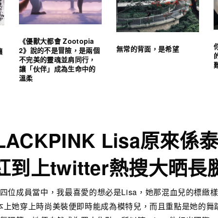
《優獸大都會 Zootopia
無常的背面，是希望
2》說的不是冒險，是兩個
讓
不完美的靈魂並肩同行，
讓「伙伴」成為生命中的
溫柔
LACKPINK Lisa原來係
紅到上twitter熱搜大晒長
NK 四位成員當中，我最喜愛的想必是Lisa，她那混血兒的標緻樣
本上她穿上時尚美裝便即時能成為模特兒，而且重點是她的舞