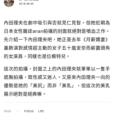
2018-09-20
內田理央在劇中吸引與否就見仁見智，但她近期為
日本女性雜誌anan拍攝的封面就絕對是噴血之作。
先介紹一下內田理央吧，她正是去年《月薪嬌妻》
裏飾演對感情超主動的女子五十嵐安奈而嶄露頭角
的女演員，同樣也是位模特兒。
這次的拍攝，封面之上的內田理央就單單以一隻手
遮胸拍攝，既性感又迷人。又原來內田理央一向的
優勢是她的「美尻」而非「美乳」，但這次的美乳
展示絕對是經典嘛。
TAGS
FOCUS
LIFE