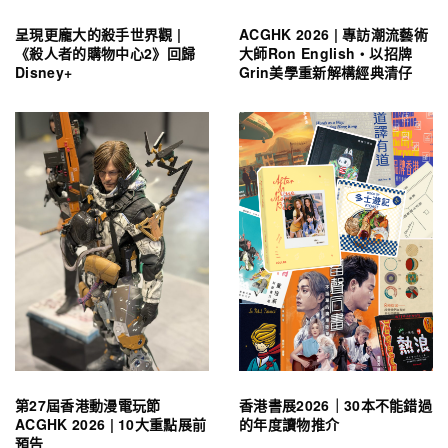
呈現更龐大的殺手世界觀 |
ACGHK 2026 | 專訪潮流藝術
《殺人者的購物中心2》回歸
大師Ron English・以招牌
Disney+
Grin美學重新解構經典清仔
第27屆香港動漫電玩節
香港書展2026｜30本不能錯過
ACGHK 2026 | 10大重點展前
的年度讀物推介
預告