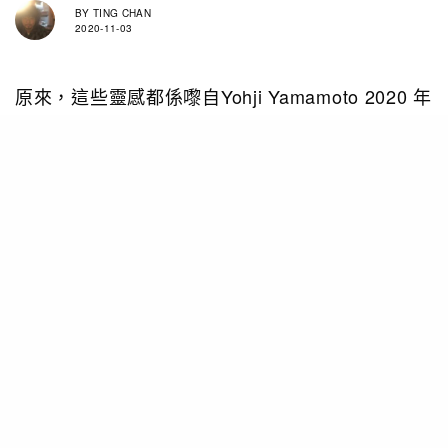
BY
TING CHAN
2020-11-03
原來，這些靈感都係嚟自Yohji Yamamoto 2020 年
1 月推出嘅秋季男裝，成架車望落去被一條紅黑相
間條紋覆蓋，令到白色片假名及漢字字樣有更鮮明
對比。雖然，我哋都知Yohji-San擅長玩黑色，但
Red Black呢隻非純粹黑色，都係佢Favourite。因
為佢特別喜歡用一些較亮嘅顏色去突顯黑嘅層次，
讓黑色比平時齋睇更黑。