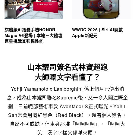
旗艦級AI摺疊手機HONOR
WWDC 2026 | Siri AI開啟
Magic V6登場 | 本地三大體壇
Apple新紀元
巨星挑戰其強悍性能
山本耀司簽名式林寶超跑
大師嘅文字看懂了？
Yohji Yamamoto x Lamborghini 係上個月已傳出消
息，成為山本耀司聯名Supreme後，又一令人關注嘅企
劃，日前呢部藝術車款 Aventador S正式曝光。Yohji-
San常會用嘅紅黑色（Red Black），還有個人簽名，
自然不可或缺，但車身那堆「呵呵呵呵」、「呵呵大
笑」漢字字樣又係咩來頭？