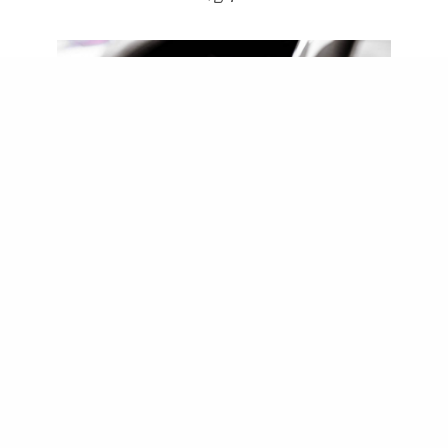
擁有濃烈賽車血統的Maserati，為讓更多車主能親身體驗
Maserati的賽車精神與性能，「Maserati Trofeo」統一
規格賽的主角──GranTurismo MC Stradale更是將競賽
風格完整融入量產用車的傑作，以「Maserati Corse」為
名、意大利文Stradale「街道」之義，強調完整競技風格
的房跑。