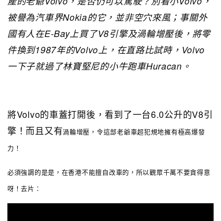
產的老爺Volvo，是否仍可以駕駛？別看小Volvo，
被譽為汽車界Nokia的它，並非空穴來風；事關外
國有人在E-Bay上買了V8引擎及渦輪增壓後，將零
件換到1987年的Volvo上，在直路比試時，Volvo
一下子就過了林寶堅尼的小牛跑車Huracan。
將Volvo的車蓋打開後，看到了一台6.0公升的V8引
擎！而且又有
渦輪增壓，令這部老爺車超犯規地擁有極高爆發
力！
必須強調的是是，在香港不能擅自改車的，所以觀眾千萬不要貪得意
呀！去片：