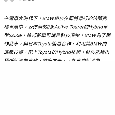
2015-09-04
在電車大時代下，BMW終於在即將舉行的法蘭克
福車展中，公佈新的2系Active Tourer的Hybrid車
型225xe，這部新車可說是科技產物，BMW為了製
作此車，與日本Toyota簽署合作，利用其BMW的
底盤技術，配上Toyota的Hybrid技術，終於能造出
極低耗油的車款，據廠方表示，此車的耗油為
50km/L，我想油錢平到不能再平了吧？
2-Series Active Tourer（簡稱AT）225xe配備1.5L
雙渦輪增壓3缸引擎，再加上7.7kwh鋰離子電池的
電動摩打，引擎輸出136匹最大馬力及扭力峰值