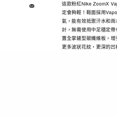
這款粉紅Nike ZoomX 
定會夠輕！鞋面採用Vaporw
氣，能有效抵禦汗水和雨
計，無需使用中足穩定帶
置全掌鏟型碳纖維板，增
更多波狀花紋，更深的凹
移動。