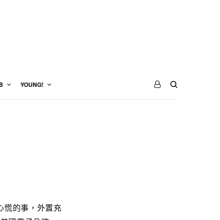
B
YOUNG!
心慌的事，外置充