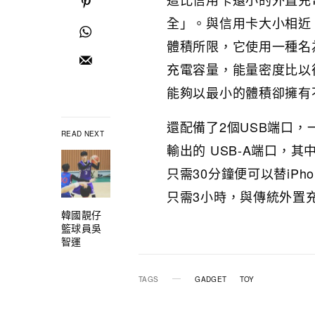
全」。與信用卡大小相近
體積所限，它使用一種名為2
充電容量，能量密度比以往充
能夠以最小的體積卻擁有
還配備了2個USB端口，
READ NEXT
輸出的 USB-A端口，其中U
只需30分鐘便可以替iPhon
只需3小時，與傳統外置
韓國靚仔
籃球員吳
智運
TAGS
GADGET
TOY