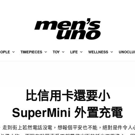
EOPLE
TIMEPIECES
TOY
LIFE
WELLNESS
UNOCLU
比信用卡還要小
SuperMini 外置充電
，走到街上若然電話沒電，想報個平安也不能，絕對是件令人