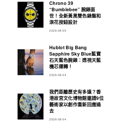
Chrono 39
“Bumblebee” 腕錶面
世！全新黃黑雙色錶盤和
滾花按鈕設計
2026-08-05
Hublot Big Bang
Sapphire Sky Blue藍寶
石天藍色腕錶：透視天藍
機芯運轉！
2026-08-04
我們距離歷史有多遠？香
港故宮文化博物館邀請9位
藝術家以創作重新回應過
去
2026-08-04