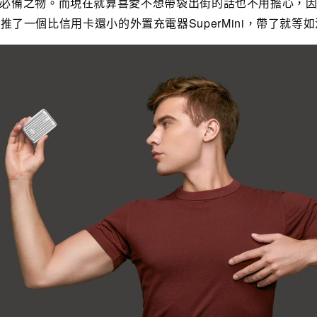
必備之物。而現在就算喜愛不想帶袋出街的話也不用擔心，
re新推了一個比信用卡還小的外置充電器SuperMini，帶了就等