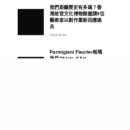
我們距離歷史有多遠？香
港故宮文化博物館邀請9位
藝術家以創作重新回應過
去
2026-08-04
Parmigiani Fleurier帕瑪
強尼Objets d’Art
Carillon Tourbillon三問
報時陀飛輪腕錶 彰顯精湛
製錶造詣
2026-08-03