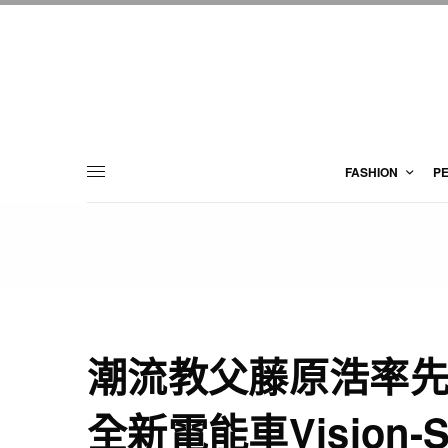
FASHION
P
潮流教父藤原浩率
全新電能車Vision-