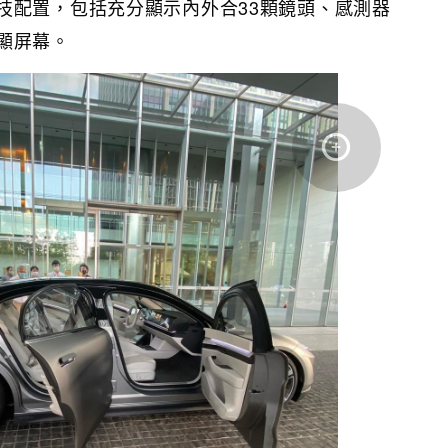
技配置，包括充分顯示內外合33顆鏡頭、感測器
顯屏幕。