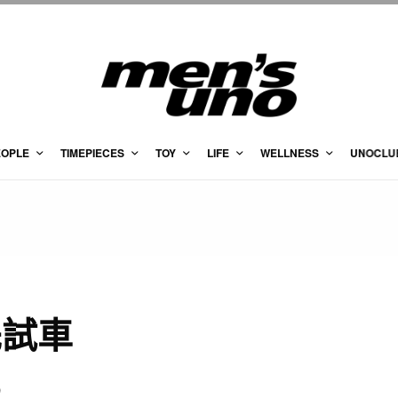
EOPLE
TIMEPIECES
TOY
LIFE
WELLNESS
UNOCLU
先試車
S