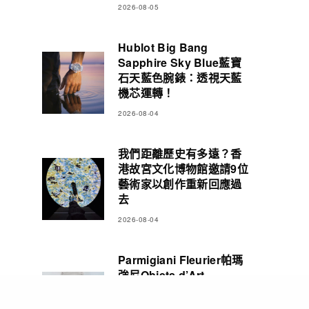
2026-08-05
Hublot Big Bang
Sapphire Sky Blue藍寶
石天藍色腕錶：透視天藍
機芯運轉！
2026-08-04
我們距離歷史有多遠？香
港故宮文化博物館邀請9位
藝術家以創作重新回應過
去
2026-08-04
Parmigiani Fleurier帕瑪
強尼Objets d’Art
Carillon Tourbillon三問
報時陀飛輪腕錶 彰顯精湛