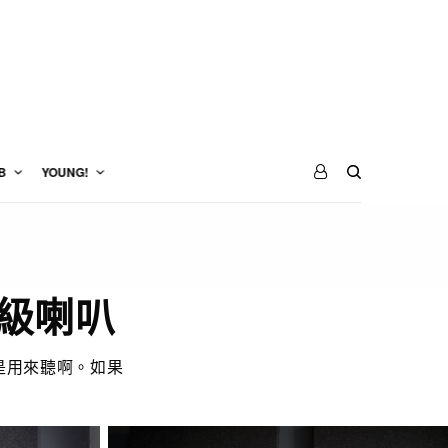
B
YOUNG!
艦級喇叭
還是用來聽啊。如果