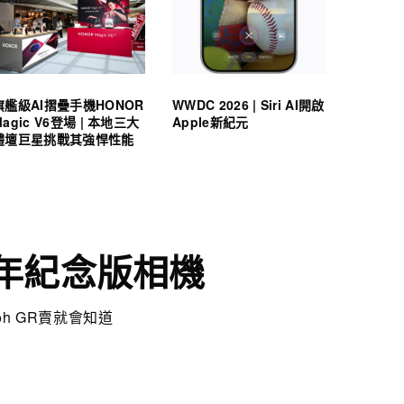
旗艦級AI摺疊手機HONOR
WWDC 2026 | Siri AI開啟
Magic V6登場 | 本地三大
Apple新紀元
體壇巨星挑戰其強悍性能
0周年紀念版相機
h GR賣就會知道