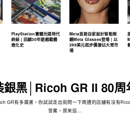
PlayStation實體光碟時代
Meta首款自家設計智能眼
終結 | 回顧30年遊戲載體
鏡Meta Glasses登場 | 以
進化史
299美元起步價搶佔大眾市
場
黑│Ricoh GR II 8
coh GR有多厲害，你試試走出街問一下周遭的店舖有沒有Rico
答案，原來這…