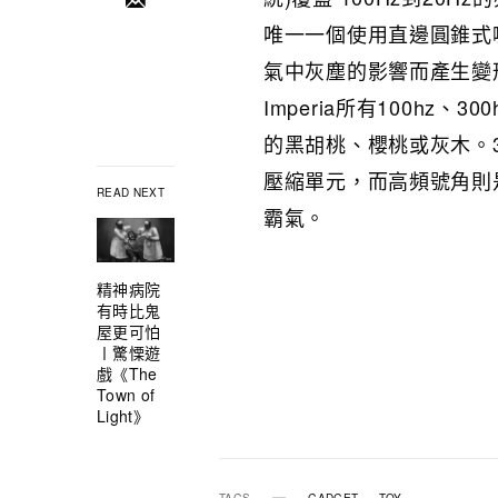
唯一一個使用直邊圓錐式
氣中灰塵的影響而產生變
Imperia所有100hz、3
的黑胡桃、櫻桃或灰木。300
壓縮單元，而高頻號角則
READ NEXT
霸氣。
精神病院
有時比鬼
屋更可怕
〡驚慄遊
戲《The
Town of
Light》
TAGS
GADGET
TOY