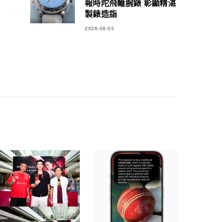
報時陀飛輪腕錶 彰顯精湛
製錶造詣
2026-08-03