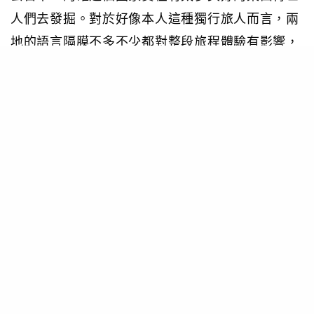
人們去發掘。對於好像本人這種獨行旅人而言，兩
地的語言隔膜不多不少都對整段旅程體驗有影響，
有時在想如果自己精通日語，於當地穿梭的時候或
許會有不一樣的際遇。不過，如果有了這部ili
Wearable Translator即時翻譯機在身，說法就不同
了。這是由日本公司Logbar開發的即時翻譯機，外
形非常簡約纖巧，只有約iPod Nano般的大小，內
設三種不同的翻譯方式，能快速準確地即時傳譯英
文、日文和中文，最重要的是無需使用Wi-Fi或流
動數據，就已經可以翻譯出50,000個單詞和短語。
Logbar現正與酒店與旅行社合作測試產品，雖然官
方還沒有定下發售日期與價格，但真心希望產品將
來能夠通過測試並推出市面，因為有了它，第時再