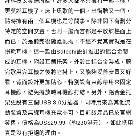
拜科技太發達所賜，好多人都不只擁有一部手機，
更莫說耳機了，床上煲歌的一個，出街聽又一個，
隨時擁有兩三個耳機也是等閒事。除非閣下有劃分
特定的空間安置，否則一般而言都是平放於檯面上
而已，於是聽完後隨處亂擺，不經不覺其實就是在
損耗耳機。這一款由Satechi設計推出的鋁合金製
成的耳機，附設耳筒托架，外殼由鋁合金製成，聽
完歌用完耳機之後將它掛上，又能夠妥善安置又好
看，背面設計更加貼心，
特別
設有束線帶用來固定
耳機線，避免擺放時耳機線打結。另外，鋁合金托
架更設有三個USB 3.0分插器，同時用來為其他流
動裝置及無線耳機充電亦可。目前該產品已於
官網
發售，價格為US$29.99（約230港元），如此抵用
真是沒有拒絕的理由。