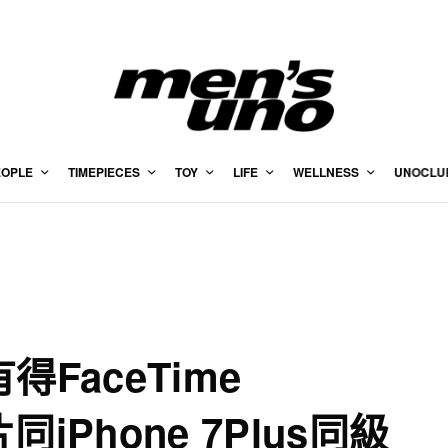
EOPLE
TIMEPIECES
TOY
LIFE
WELLNESS
UNOCLU
h有得FaceTime
片同iPhone 7Plus同級