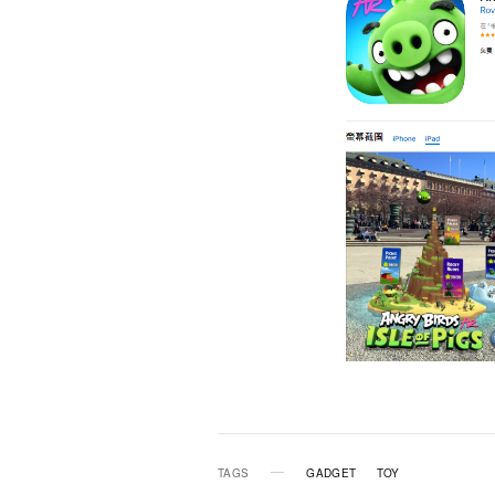
TAGS
GADGET
TOY