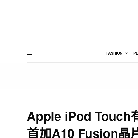
FASHION
P
Apple iPod Touc
首加A10 Fusion晶