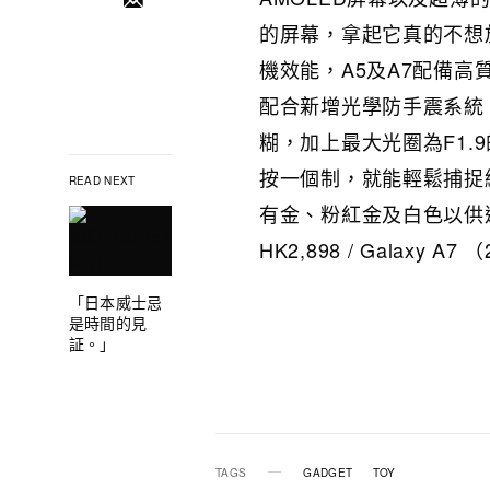
的屏幕，拿起它真的不想
機效能，A5及A7配備高質
配合新增光學防手震系統
糊，加上最大光圈為F1
按一個制，就能輕鬆捕捉細膩
READ NEXT
有金、粉紅金及白色以供選擇
HK2,898 / Galaxy A
「日本威士忌
是時間的見
証。」
TAGS
GADGET
TOY