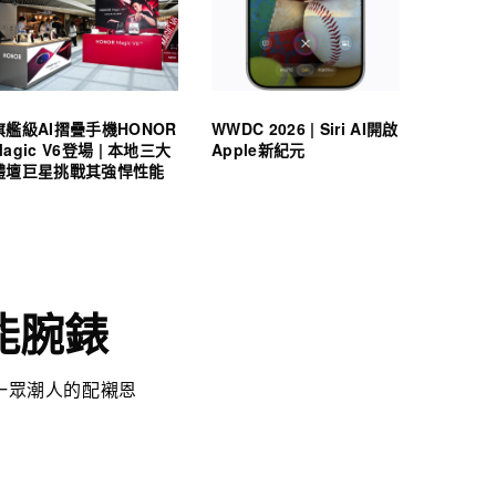
旗艦級AI摺疊手機HONOR
WWDC 2026 | Siri AI開啟
Magic V6登場 | 本地三大
Apple新紀元
體壇巨星挑戰其強悍性能
智能腕錶
為一眾潮人的配襯恩