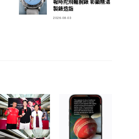
報時陀飛輪腕錶 彰顯精湛
製錶造詣
2026-08-03